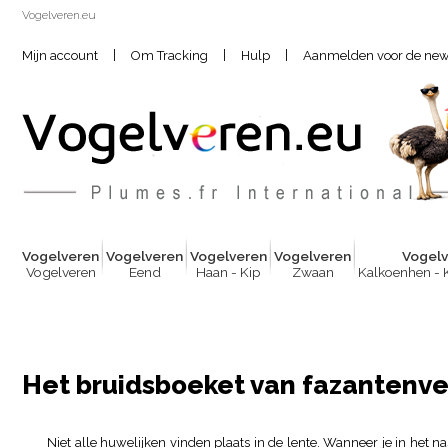
Vogelveren.eu
|
|
|
Mijn account
Om Tracking
Hulp
Aanmelden voor de news
Vogelver
e
n
Vogelver
e
n
Vogelver
e
n
Vogelver
e
n
Vogelv
Vogelveren
Eend
Haan - Kip
Zwaan
Kalkoenhen - 
Het bruidsboeket van fazantenv
Niet alle huwelijken vinden plaats in de lente. Wanneer je in het 