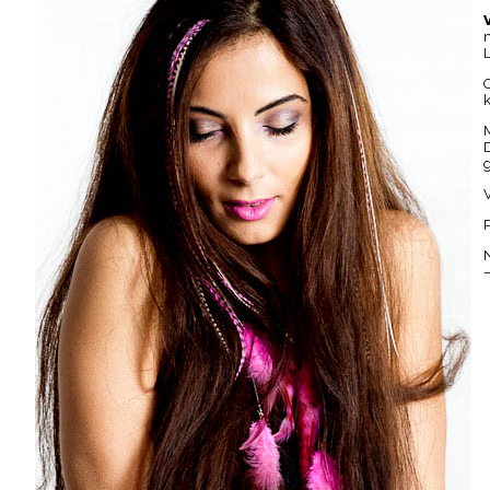
L
N
–