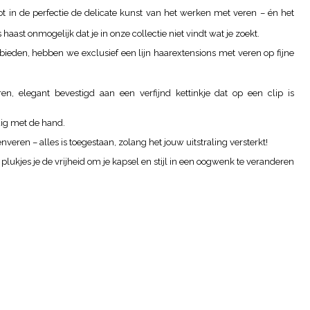
 tot in de perfectie de delicate kunst van het werken met veren – én het
s haast onmogelijk dat je in onze collectie niet vindt wat je zoekt.
bieden, hebben we exclusief een lijn haarextensions met veren op fijne
en, elegant bevestigd aan een verfijnd kettinkje dat op een clip is
dig met de hand.
ren – alles is toegestaan, zolang het jouw uitstraling versterkt!
lukjes je de vrijheid om je kapsel en stijl in een oogwenk te veranderen