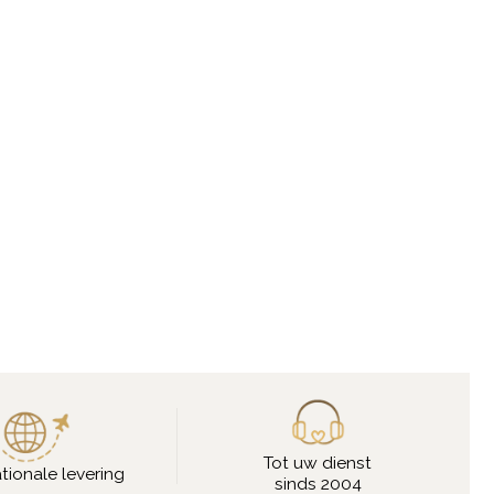
Tot uw dienst
ationale levering
sinds 2004