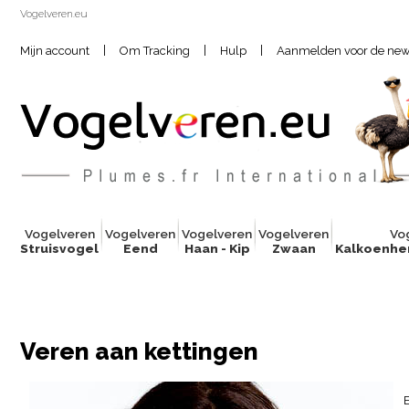
Vogelveren.eu
|
|
|
Mijn account
Om Tracking
Hulp
Aanmelden voor de news
Vogelver
e
n
Vogelver
e
n
Vogelver
e
n
Vogelver
e
n
Vo
Struisvogel
Eend
Haan - Kip
Zwaan
Kalkoenhe
Veren aan kettingen
E