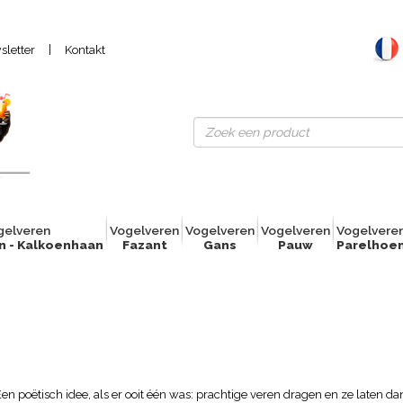
|
letter
Kontakt
gelver
e
n
Vogelver
e
n
Vogelver
e
n
Vogelver
e
n
Vogelver
e
n - Kalkoenhaan
Fazant
Gans
Pauw
Parelhoe
en poëtisch idee, als er ooit één was: prachtige veren dragen en ze laten dan