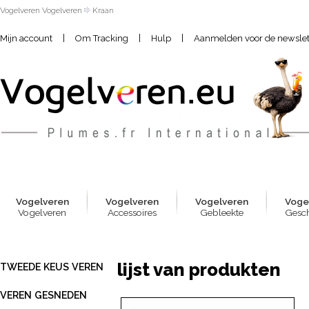
Vogelveren Vogelveren
Kraan
|
|
|
Mijn account
Om Tracking
Hulp
Aanmelden voor de newslet
Vogelver
e
n
Vogelver
e
n
Vogelver
e
n
Voge
Vogelveren
Accessoires
Gebleekte
Gesch
lijst van produkten
TWEEDE KEUS VEREN
VEREN GESNEDEN