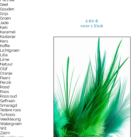
Geel
Gouden
Grijs
Groen
2.60 €
Jade
voor 1 Stuk
Kaki
Karamel
Kastanje
Kers
Koffie
Lichtgroen
Lilla
Lime
Natuur
Olijf
Oranje
Paars
Perzik
Rood
Roos
Roos oud
Saffraan
Smaragd
Tedere roos
Turkoois
Veelkleurig
Watergroen
Wit
Zalm