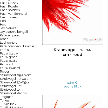
Haan Grizzly
Haan Rooster
Haan spinnen
Haan van Sonnerat
Haan zweep
Hen
Hoki
Jay blauwe
Jay blauwe bengali
Kalkoen pauw
Kraan
Lophophore
Parelhoen van Numidie
Kraanvogel - 12-14
Patrijs
Pauw blauw
cm - rood
Pauw groen
Pauw paars
Pauw wit
Pauw zwaard
Reiger
Struisvogel 05-20 cm
Struisvogel 30-40 cm
Struisvogel 50-65 cm
1.80 €
Struisvogel lint
voor 1 Stuk
Struisvogel lont
Struisvogel Rachis
Tragopan
Turkije
Turkije lock
Turkije Meleagris