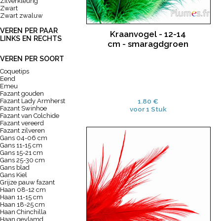
Zilverkleurig
Zwart
Zwart zwaluw
VEREN PER PAAR
Kraanvogel - 12-14
LINKS EN RECHTS
cm - smaragdgroen
VEREN PER SOORT
Coquetips
Eend
Emeu
Fazant gouden
Fazant Lady Armherst
1.80 €
Fazant Swinhoe
voor 1 Stuk
Fazant van Colchide
Fazant vereerd
Fazant zilveren
Gans 04-06 cm
Gans 11-15 cm
Gans 15-21 cm
Gans 25-30 cm
Gans blad
Gans Kiel
Grijze pauw fazant
Haan 08-12 cm
Haan 11-15 cm
Haan 18-25 cm
Haan Chinchilla
Haan gevlamd