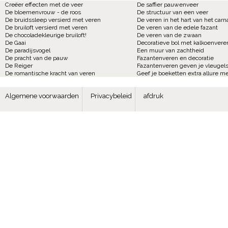
Creëer effecten met de veer
De saffier pauwenveer
De bloemenvrouw - de roos
De structuur van een veer
De bruidssleep versierd met veren
De veren in het hart van het carn
De bruiloft versierd met veren
De veren van de edele fazant
De chocoladekleurige bruiloft!
De veren van de zwaan
De Gaai
Decoratieve bol met kalkoenvere
De paradijsvogel
Een muur van zachtheid
De pracht van de pauw
Fazantenveren en decoratie
De Reiger
Fazantenveren geven je vleugels
De romantische kracht van veren
Geef je boeketten extra allure m
Algemene voorwaarden
Privacybeleid
afdruk