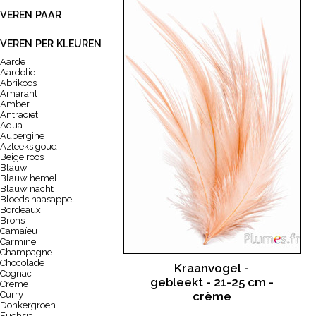
VEREN PAAR
VEREN PER KLEUREN
Aarde
Aardolie
Abrikoos
Amarant
Amber
Antraciet
Aqua
Aubergine
Azteeks goud
Beige roos
Blauw
Blauw hemel
Blauw nacht
Bloedsinaasappel
Bordeaux
Brons
Camaïeu
Carmine
Champagne
Chocolade
Kraanvogel -
Cognac
gebleekt - 21-25 cm -
Creme
Curry
crème
Donkergroen
Fuchsia