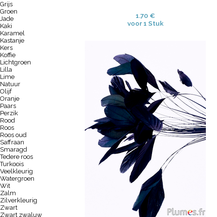
Grijs
Groen
1.70 €
Jade
voor 1 Stuk
Kaki
Karamel
Kastanje
Kers
Koffie
Lichtgroen
Lilla
Lime
Natuur
Olijf
Oranje
Paars
Perzik
Rood
Roos
Roos oud
Saffraan
Smaragd
Tedere roos
Turkoois
Veelkleurig
Watergroen
Wit
Zalm
Zilverkleurig
Zwart
Zwart zwaluw