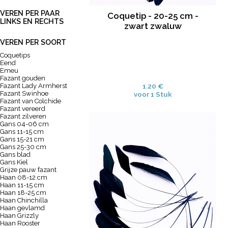
VEREN PER PAAR
Coquetip - 20-25 cm -
LINKS EN RECHTS
zwart zwaluw
VEREN PER SOORT
Coquetips
Eend
Emeu
Fazant gouden
Fazant Lady Armherst
1.20 €
Fazant Swinhoe
voor 1 Stuk
Fazant van Colchide
Fazant vereerd
Fazant zilveren
Gans 04-06 cm
Gans 11-15 cm
Gans 15-21 cm
Gans 25-30 cm
Gans blad
Gans Kiel
Grijze pauw fazant
Haan 08-12 cm
Haan 11-15 cm
Haan 18-25 cm
Haan Chinchilla
Haan gevlamd
Haan Grizzly
Haan Rooster