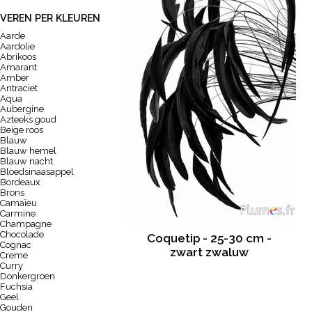
VEREN PER KLEUREN
Aarde
Aardolie
Abrikoos
Amarant
Amber
Antraciet
Aqua
Aubergine
Azteeks goud
Beige roos
Blauw
Blauw hemel
Blauw nacht
Bloedsinaasappel
Bordeaux
Brons
Camaïeu
Carmine
Champagne
Chocolade
Coquetip - 25-30 cm -
Cognac
zwart zwaluw
Creme
Curry
Donkergroen
Fuchsia
Geel
Gouden