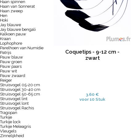
Haan spinnen
Haan van Sonnerat
Haan zweep
Hen
Hoki
Jay blauwe
Jay blauwe bengali
Kalkoen pauw
Kraan
Lophophore
Parelhoen van Numidie
Coquetips - 9-12 cm -
Patrijs
Pauw blauw
zwart
Pauw groen
Pauw paars
Pauw wit
Pauw zwaard
Reiger
Struisvogel 05-20 cm
Struisvogel 30-40 cm
Struisvogel 50-65 cm
3.60 €
Struisvogel lint
voor 10 Stuk
Struisvogel lont
Struisvogel Rachis
Tragopan
Turkije
Turkije lock
Turkije Meleagris
Vleugels
Zinnelijkheid