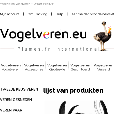
Vogelveren Vogelveren
Zwart zwaluw
|
|
|
Mijn account
Om Tracking
Hulp
Aanmelden voor de newslet
Vogelver
e
n
Vogelver
e
n
Vogelver
e
n
Vogelver
e
n
Vogelver
e
n
Vogelveren
Accessoires
Gebleekte
Geschilderd
Versierd
lijst van produkten
TWEEDE KEUS VEREN
VEREN GESNEDEN
VEREN PAAR