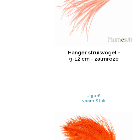
Hanger struisvogel -
9-12 cm - zalmroze
2.90 €
voor 1 Stuk