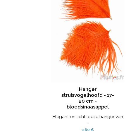
Hanger
struisvogelhoofd - 17-
20 cm -
bloedsinaasappel
Elegant en licht, deze hanger van
...
3.60 €