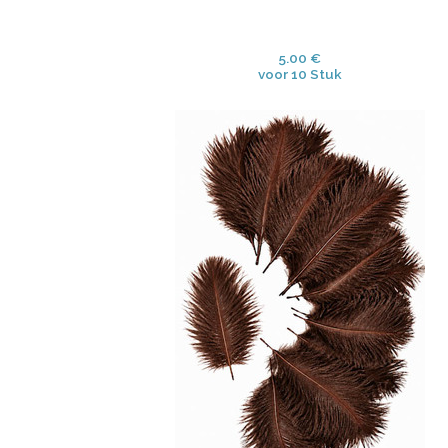
5.00 €
voor 10 Stuk