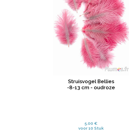
Struisvogel Bellies
-8-13 cm - oudroze
5.00 €
voor 10 Stuk