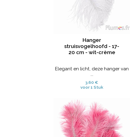
Hanger
struisvogelhoofd - 17-
20 cm - wit-crème
Elegant en licht, deze hanger van
...
3.60 €
voor 1 Stuk