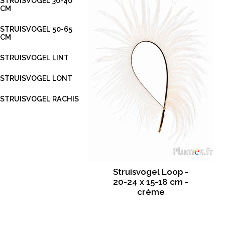
STRUISVOGEL 30-40
CM
STRUISVOGEL 50-65
CM
STRUISVOGEL LINT
STRUISVOGEL LONT
STRUISVOGEL RACHIS
Struisvogel Loop -
20-24 x 15-18 cm -
crème