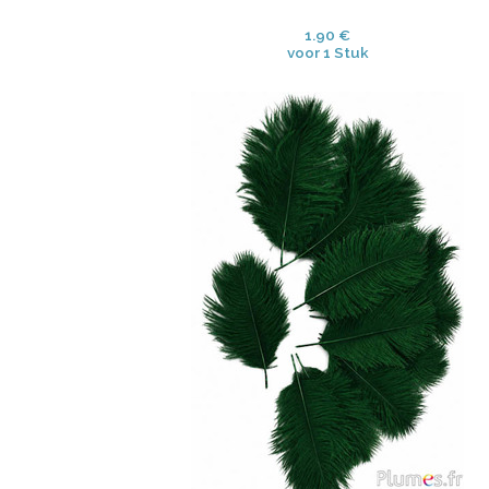
1.90 €
voor 1 Stuk