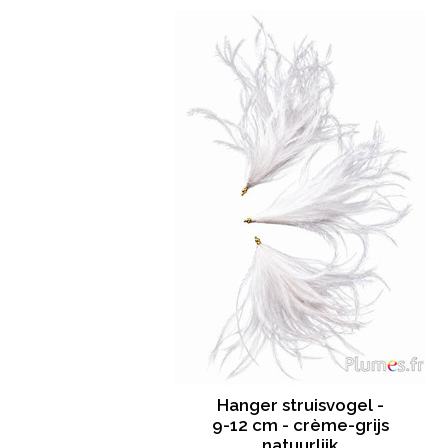
Hanger struisvogel -
9-12 cm - crème-grijs
natuurlijk