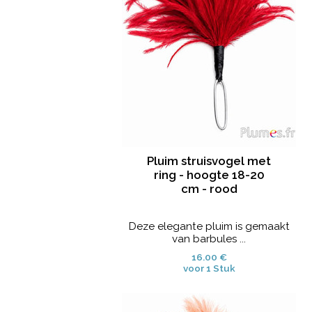
Pluim struisvogel met
ring - hoogte 18-20
cm - rood
Deze elegante pluim is gemaakt
van barbules ...
16.00 €
voor 1 Stuk