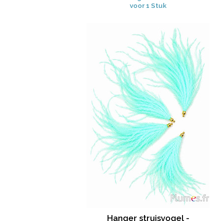
voor 1 Stuk
Hanger struisvogel -