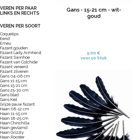
VEREN PER PAAR
Gans - 15-21 cm - wit-
LINKS EN RECHTS
goud
VEREN PER SOORT
Coquetips
Eend
Emeu
Fazant gouden
Fazant Lady Armherst
5.00 €
Fazant Swinhoe
voor 10 Stuk
Fazant van Colchide
Fazant vereerd
Fazant zilveren
Gans 04-06 cm
Gans 11-15 cm
Gans 15-21 cm
Gans 25-30 cm
Gans blad
Gans Kiel
Grijze pauw fazant
Haan 08-12 cm
Haan 11-15 cm
Haan 18-25 cm
Haan Chinchilla
Haan gevlamd
Haan Grizzly
Haan Rooster