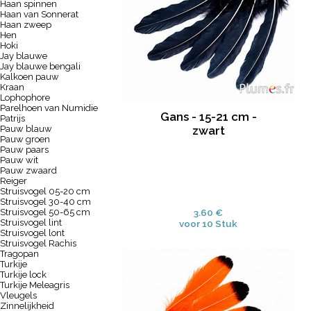
Haan spinnen
Haan van Sonnerat
Haan zweep
Hen
Hoki
Jay blauwe
Jay blauwe bengali
Kalkoen pauw
Kraan
Lophophore
Parelhoen van Numidie
Gans - 15-21 cm -
Patrijs
Pauw blauw
zwart
Pauw groen
Pauw paars
Pauw wit
Pauw zwaard
Reiger
Struisvogel 05-20 cm
Struisvogel 30-40 cm
Struisvogel 50-65 cm
3.60 €
Struisvogel lint
voor 10 Stuk
Struisvogel lont
Struisvogel Rachis
Tragopan
Turkije
Turkije lock
Turkije Meleagris
Vleugels
Zinnelijkheid