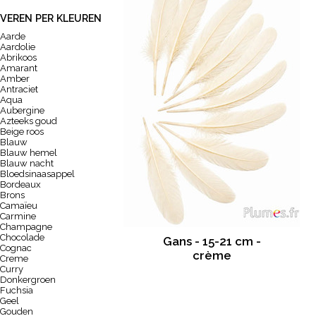
VEREN PER KLEUREN
Aarde
Aardolie
Abrikoos
Amarant
Amber
Antraciet
Aqua
Aubergine
Azteeks goud
Beige roos
Blauw
Blauw hemel
Blauw nacht
Bloedsinaasappel
Bordeaux
Brons
Camaïeu
Carmine
Champagne
Chocolade
Gans - 15-21 cm -
Cognac
crème
Creme
Curry
Donkergroen
Fuchsia
Geel
Gouden