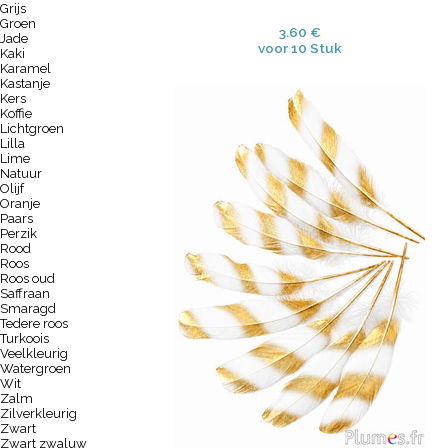
Grijs
Groen
3.60 €
Jade
voor 10 Stuk
Kaki
Karamel
Kastanje
Kers
Koffie
Lichtgroen
Lilla
Lime
Natuur
Olijf
Oranje
Paars
Perzik
Rood
Roos
Roos oud
Saffraan
Smaragd
Tedere roos
Turkoois
Veelkleurig
Watergroen
Wit
Zalm
Zilverkleurig
Zwart
Zwart zwaluw