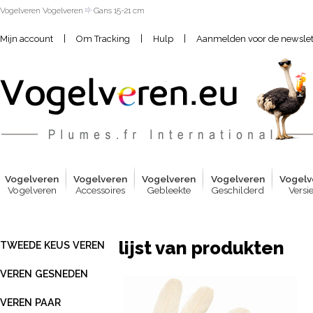
Vogelveren Vogelveren
Gans 15-21 cm
|
|
|
Mijn account
Om Tracking
Hulp
Aanmelden voor de newslet
Vogelver
e
n
Vogelver
e
n
Vogelver
e
n
Vogelver
e
n
Vogelv
Vogelveren
Accessoires
Gebleekte
Geschilderd
Versi
lijst van produkten
TWEEDE KEUS VEREN
VEREN GESNEDEN
VEREN PAAR