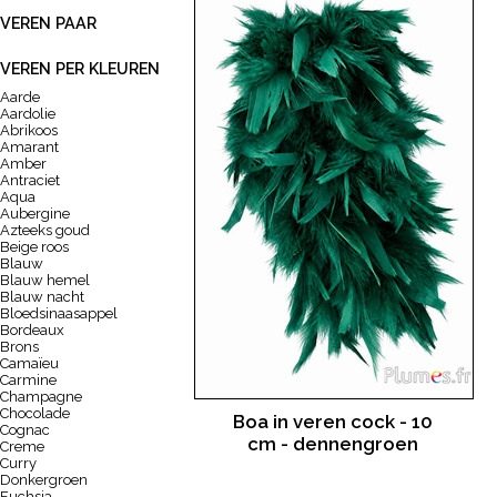
VEREN PAAR
VEREN PER KLEUREN
Aarde
Aardolie
Abrikoos
Amarant
Amber
Antraciet
Aqua
Aubergine
Azteeks goud
Beige roos
Blauw
Blauw hemel
Blauw nacht
Bloedsinaasappel
Bordeaux
Brons
Camaïeu
Carmine
Champagne
Chocolade
Boa in veren cock - 10
Cognac
cm - dennengroen
Creme
Curry
Donkergroen
Fuchsia