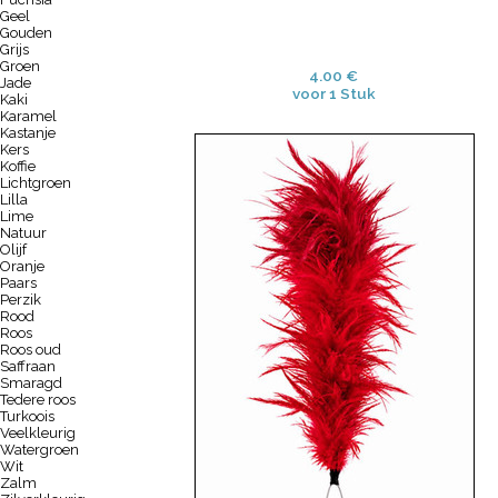
Geel
Gouden
Grijs
Groen
4.00 €
Jade
voor 1 Stuk
Kaki
Karamel
Kastanje
Kers
Koffie
Lichtgroen
Lilla
Lime
Natuur
Olijf
Oranje
Paars
Perzik
Rood
Roos
Roos oud
Saffraan
Smaragd
Tedere roos
Turkoois
Veelkleurig
Watergroen
Wit
Zalm