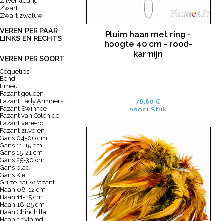
Zilverkleurig
Zwart
Zwart zwaluw
VEREN PER PAAR
Pluim haan met ring -
LINKS EN RECHTS
hoogte 40 cm - rood-
karmijn
VEREN PER SOORT
Coquetips
Eend
Emeu
Fazant gouden
Fazant Lady Armherst
76.80 €
Fazant Swinhoe
voor 1 Stuk
Fazant van Colchide
Fazant vereerd
Fazant zilveren
Gans 04-06 cm
Gans 11-15 cm
Gans 15-21 cm
Gans 25-30 cm
Gans blad
Gans Kiel
Grijze pauw fazant
Haan 08-12 cm
Haan 11-15 cm
Haan 18-25 cm
Haan Chinchilla
Haan gevlamd