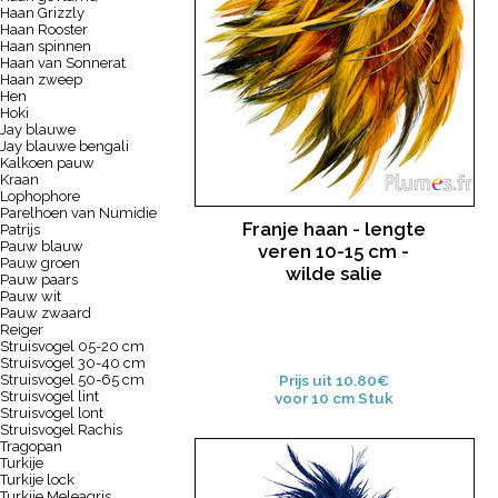
Haan Grizzly
Haan Rooster
Haan spinnen
Haan van Sonnerat
Haan zweep
Hen
Hoki
Jay blauwe
Jay blauwe bengali
Kalkoen pauw
Kraan
Lophophore
Parelhoen van Numidie
Franje haan - lengte
Patrijs
Pauw blauw
veren 10-15 cm -
Pauw groen
wilde salie
Pauw paars
Pauw wit
Pauw zwaard
Reiger
Struisvogel 05-20 cm
Struisvogel 30-40 cm
Struisvogel 50-65 cm
Prijs uit 10.80€
Struisvogel lint
voor 10 cm Stuk
Struisvogel lont
Struisvogel Rachis
Tragopan
Turkije
Turkije lock
Turkije Meleagris