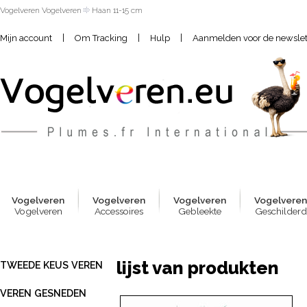
Vogelveren Vogelveren
Haan 11-15 cm
|
|
|
Mijn account
Om Tracking
Hulp
Aanmelden voor de newslet
Vogelver
e
n
Vogelver
e
n
Vogelver
e
n
Vogelver
e
Vogelveren
Accessoires
Gebleekte
Geschilderd
lijst van produkten
TWEEDE KEUS VEREN
VEREN GESNEDEN