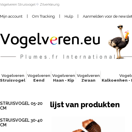
Vogelveren Struisvogel
Zilverkleurig
|
|
|
Mijn account
Om Tracking
Hulp
Aanmelden voor de newslet
Vogelver
e
n
Vogelver
e
n
Vogelver
e
n
Vogelver
e
n
Vogel
Struisvogel
Eend
Haan - Kip
Zwaan
Kalkoenhen -
lijst van produkten
STRUISVOGEL 05-20
CM
STRUISVOGEL 30-40
CM