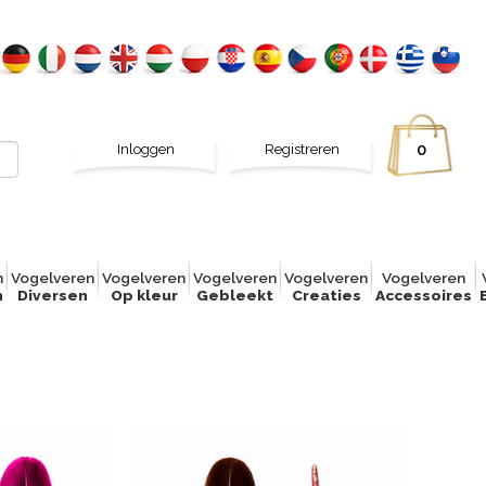
Inloggen
Registreren
0
n
Vogelver
e
n
Vogelver
e
n
Vogelver
e
n
Vogelver
e
n
Vogelver
e
n
n
Diversen
Op kleur
Gebleekt
Creaties
Accessoires