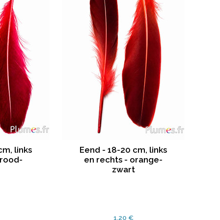
cm, links
Eend - 18-20 cm, links
 rood-
en rechts - orange-
zwart
1.20 €