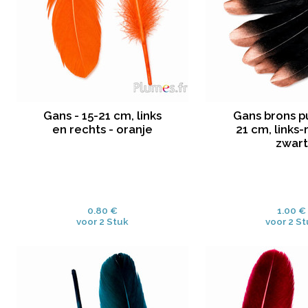
Gans - 15-21 cm, links
Gans brons pu
en rechts - oranje
21 cm, links-
zwart
0.80 €
1.00 €
voor 2 Stuk
voor 2 S