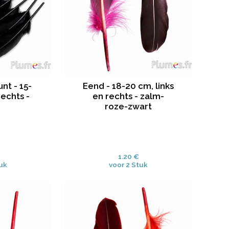
nt - 15-
Eend - 18-20 cm, links
rechts -
en rechts - zalm-
roze-zwart
1.20 €
tuk
voor 2 Stuk