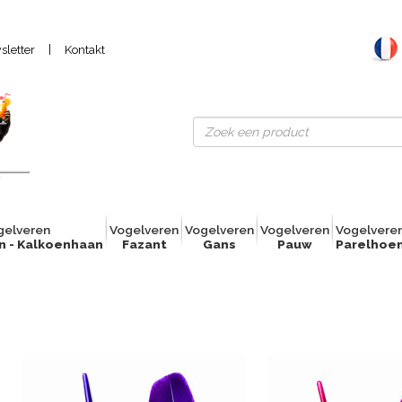
|
letter
Kontakt
gelver
e
n
Vogelver
e
n
Vogelver
e
n
Vogelver
e
n
Vogelver
e
n - Kalkoenhaan
Fazant
Gans
Pauw
Parelhoe