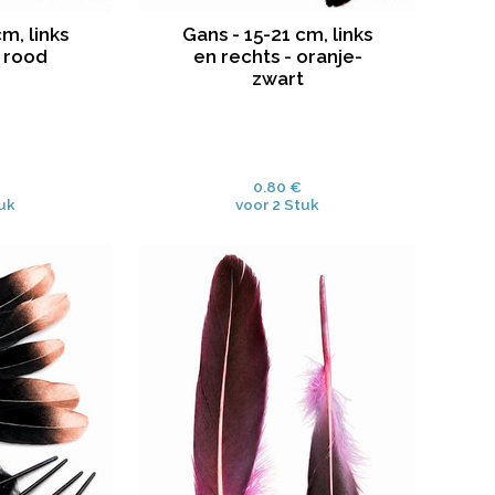
m, links
Gans - 15-21 cm, links
- rood
en rechts - oranje-
zwart
0.80 €
tuk
voor 2 Stuk