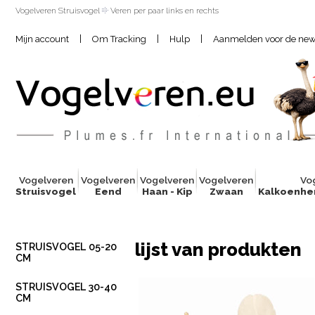
Vogelveren Struisvogel
Veren per paar links en rechts
|
|
|
Mijn account
Om Tracking
Hulp
Aanmelden voor de news
Vogelver
e
n
Vogelver
e
n
Vogelver
e
n
Vogelver
e
n
Vo
Struisvogel
Eend
Haan - Kip
Zwaan
Kalkoenhe
lijst van produkten
STRUISVOGEL 05-20
CM
STRUISVOGEL 30-40
CM