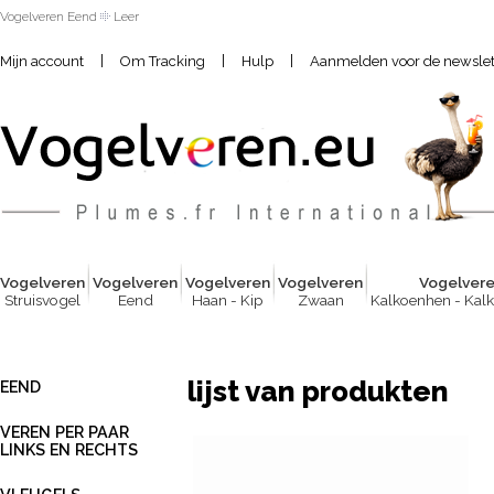
Vogelveren Eend
Leer
|
|
|
Mijn account
Om Tracking
Hulp
Aanmelden voor de newslet
Vogelver
e
n
Vogelver
e
n
Vogelver
e
n
Vogelver
e
n
Vogelver
Struisvogel
Eend
Haan - Kip
Zwaan
Kalkoenhen - Kal
lijst van produkten
EEND
VEREN PER PAAR
LINKS EN RECHTS