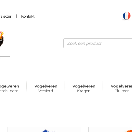
|
letter
Kontakt
ogelver
e
n
Vogelver
e
n
Vogelver
e
n
Vogelver
e
eschilderd
Versierd
Kragen
Pluimen