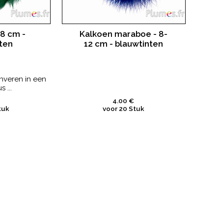
-8 cm -
Kalkoen maraboe - 8-
ten
12 cm - blauwtinten
nveren in een
 ...
4.00 €
tuk
voor 20 Stuk