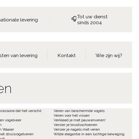
Tot uw dienst
🎧
nationale levering
sinds 2004
sten van levering
Kontakt
Wie zijn wij?
en
ccessoire dat het verschil
Veren van beschermde vogels
Veren voor het vissen
een vogelveer
Verkleed je met pauwenveren!
n
Versier je bruidsschoenen
n Waaier
Versier je nagels met veren
met struisvogelveren
Wilde elegantie in een luchtige beweging
wit