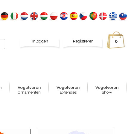
Inloggen
Registreren
0
n
Vogelver
e
n
Vogelver
e
n
Vogelver
e
n
Ornamenten
Extensies
Show