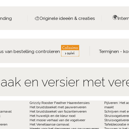
🌍
🎨
ending
Originele ideeën & creaties
Inter
us van bestelling controleren
Termijnen - ko
aak en versier met ver
Grizzly Rooster Feather Haarextensies
Pijlveren: Het a
Het bruidsboeket met pauwenveren
maakt
carnaval
Het bruidsboeket van fazantenveren
Schrijven met 
t
Het huwelijk en de kleur rood
Struisvogelvere
Het mooie verhaal van de vogelveer
Struisvogelvere
veren
Het Venetiaanse carnaval
Tafeldecoratie 
Ideeën voor het decoreren van pauwenveren
Trouwen in het 