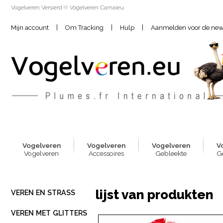
Vogelveren Versierd
Vogelveren Camaieu
|
|
|
Mijn account
Om Tracking
Hulp
Aanmelden voor de news
Vogelver
e
n
Vogelver
e
n
Vogelver
e
n
V
Vogelveren
Accessoires
Gebleekte
G
lijst van produkten
VEREN EN STRASS
VEREN MET GLITTERS