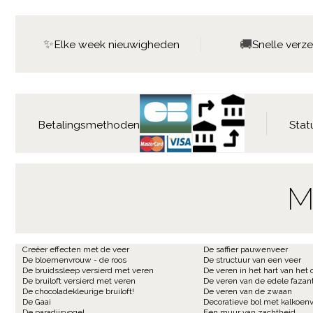
✨
🚚
Elke week nieuwigheden
Snelle verz
Betalingsmethoden
Stat
M
Creëer effecten met de veer
De saffier pauwenveer
De bloemenvrouw - de roos
De structuur van een veer
De bruidssleep versierd met veren
De veren in het hart van het 
De bruiloft versierd met veren
De veren van de edele fazan
De chocoladekleurige bruiloft!
De veren van de zwaan
De Gaai
Decoratieve bol met kalkoen
De paradijsvogel
Een muur van zachtheid