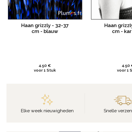
Haan grizzly - 32-37
Haan grizzl
cm - blauw
cm - ka
4.50 €
4.50 
voor 1 Stuk
voor 1 
Elke week nieuwigheden
Snelle verze