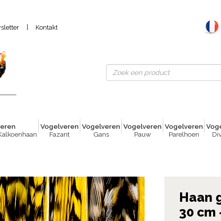
|
letter
Kontakt
er
e
n
Vogelver
e
n
Vogelver
e
n
Vogelver
e
n
Vogelver
e
n
Voge
Kalkoenhaan
Fazant
Gans
Pauw
Parelhoen
Di
Haan gr
30 cm 