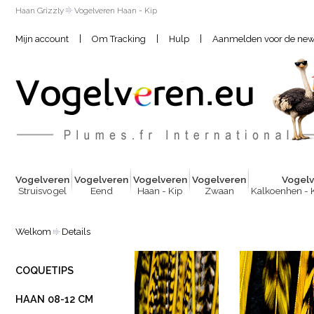
Haan Grizzly
Vogelveren Haan - Kip
|
|
|
Mijn account
Om Tracking
Hulp
Aanmelden voor de news
Vogelver
e
n
Vogelver
e
n
Vogelver
e
n
Vogelver
e
n
Vogelv
Struisvogel
Eend
Haan - Kip
Zwaan
Kalkoenhen - 
Welkom
Details
COQUETIPS
HAAN 08-12 CM