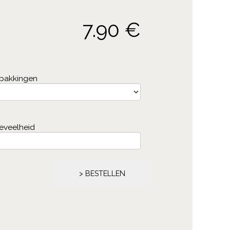
7.90 €
rpakkingen
eveelheid
> BESTELLEN