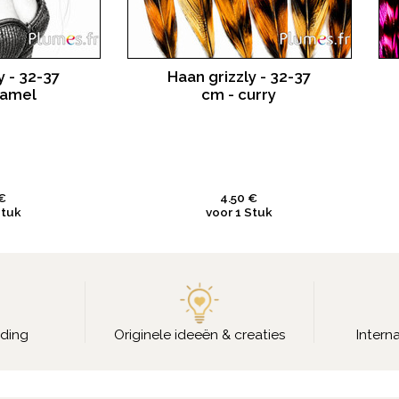
y - 32-37
Haan grizzly - 32-37
ramel
cm - curry
€
4.50 €
Stuk
voor 1 Stuk
nding
Originele ideeën & creaties
Intern