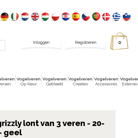
Inloggen
Registreren
0
lver
e
n
Vogelver
e
n
Vogelver
e
n
Vogelver
e
n
Vogelver
e
n
Vogelve
versen
Op kleur
Gebleekt
Creaties
Accessoires
Extensio
izzly lont van 3 veren - 20-
- geel