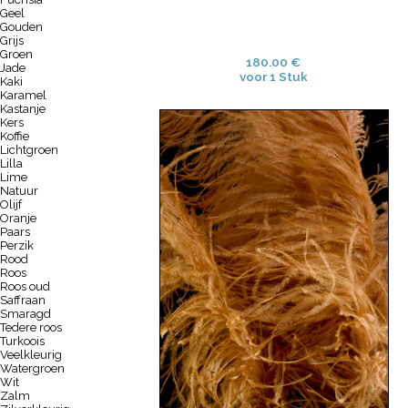
Geel
Gouden
Grijs
Groen
180.00 €
Jade
voor 1 Stuk
Kaki
Karamel
Kastanje
Kers
Koffie
Lichtgroen
Lilla
Lime
Natuur
Olijf
Oranje
Paars
Perzik
Rood
Roos
Roos oud
Saffraan
Smaragd
Tedere roos
Turkoois
Veelkleurig
Watergroen
Wit
Zalm