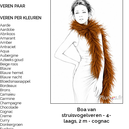
VEREN PAAR
VEREN PER KLEUREN
Aarde
Aardolie
Abrikoos
Amarant
Amber
Antraciet
Aqua
Aubergine
Azteeks goud
Beige roos
Blauw
Blauw hemel
Blauw nacht
Bloedsinaasappel
Bordeaux
Brons
Camaïeu
Carmine
Champagne
Chocolade
Boa van
Cognac
struisvogelveren - 4-
Creme
Curry
laags, 2 m - cognac
Donkergroen
Fuchsia