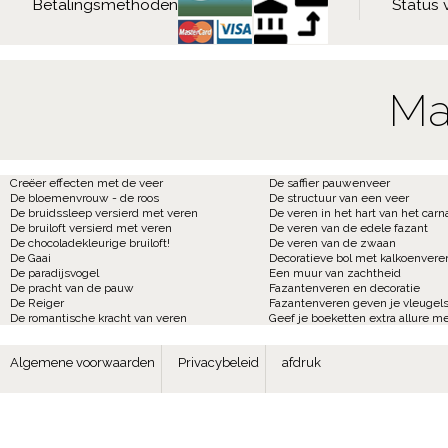
Betalingsmethoden
Status 
Ma
Creëer effecten met de veer
De saffier pauwenveer
De bloemenvrouw - de roos
De structuur van een veer
De bruidssleep versierd met veren
De veren in het hart van het carn
De bruiloft versierd met veren
De veren van de edele fazant
De chocoladekleurige bruiloft!
De veren van de zwaan
De Gaai
Decoratieve bol met kalkoenvere
De paradijsvogel
Een muur van zachtheid
De pracht van de pauw
Fazantenveren en decoratie
De Reiger
Fazantenveren geven je vleugels
De romantische kracht van veren
Geef je boeketten extra allure m
Algemene voorwaarden
Privacybeleid
afdruk