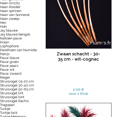
Haan Grizzly
Haan Rooster
Haan spinnen
Haan van Sonnerat
Haan zweep
Hen
Hoki
Jay blauwe
Jay blauwe bengali
Kalkoen pauw
Kraan
Lophophore
Parelhoen van Numidie
Zwaan schacht - 30-
Patrijs
Pauw blauw
35 cm - wit-cognac
Pauw groen
Pauw paars
Pauw wit
Pauw zwaard
Reiger
Struisvogel 05-20 cm
Struisvogel 30-40 cm
Struisvogel 50-65 cm
2.00 €
Struisvogel lint
voor 1 Stuk
Struisvogel lont
Struisvogel Rachis
Tragopan
Turkije
Turkije lock
Turkije Meleagris