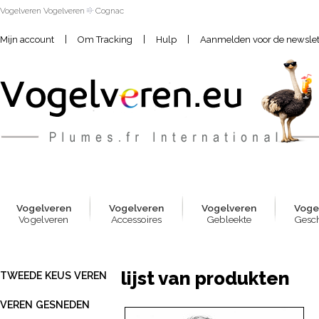
Vogelveren Vogelveren
Cognac
|
|
|
Mijn account
Om Tracking
Hulp
Aanmelden voor de newslet
Vogelver
e
n
Vogelver
e
n
Vogelver
e
n
Voge
Vogelveren
Accessoires
Gebleekte
Gesch
lijst van produkten
TWEEDE KEUS VEREN
VEREN GESNEDEN