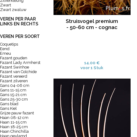
Zilverkleurig
Zwart
Zwart zwaluw
VEREN PER PAAR
Struisvogel premium
LINKS EN RECHTS
- 50-60 cm - cognac
VEREN PER SOORT
Coquetips
Eend
Emeu
Fazant gouden
Fazant Lady Armherst
14.00 €
Fazant Swinhoe
voor 1 Stuk
Fazant van Colchide
Fazant vereerd
Fazant zilveren
Gans 04-06 cm
Gans 11-15 cm
Gans 15-21 cm
Gans 25-30 cm
Gans blad
Gans Kiel
Grijze pauw fazant
Haan 08-12 cm
Haan 11-15 cm
Haan 18-25 cm
Haan Chinchilla
Haan gevlamd