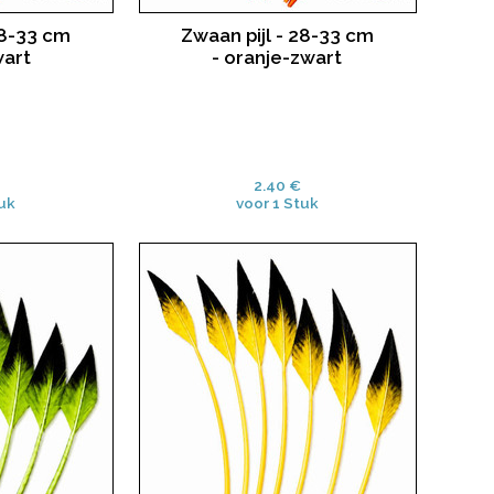
28-33 cm
Zwaan pijl - 28-33 cm
wart
- oranje-zwart
2.40 €
uk
voor 1 Stuk