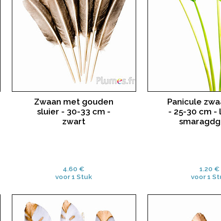
Zwaan met gouden
Panicule zwa
sluier - 30-33 cm -
- 25-30 cm -
zwart
smaragdg
4.60 €
1.20 €
voor 1 Stuk
voor 1 St