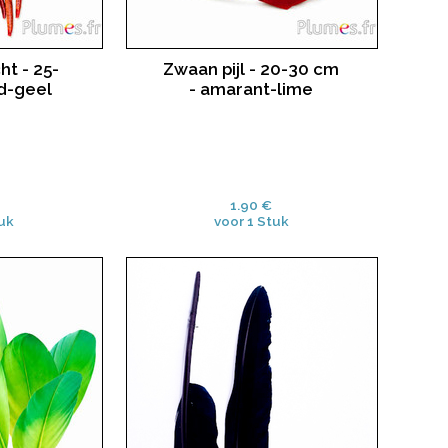
t - 25-
Zwaan pijl - 20-30 cm
d-geel
- amarant-lime
1.90 €
uk
voor 1 Stuk