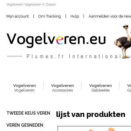
Vogelveren Vogelveren
Zwaan
|
|
|
Mijn account
Om Tracking
Hulp
Aanmelden voor de news
Vogelver
e
n
Vogelver
e
n
Vogelver
e
n
V
Vogelveren
Accessoires
Gebleekte
G
lijst van produkten
TWEEDE KEUS VEREN
VEREN GESNEDEN