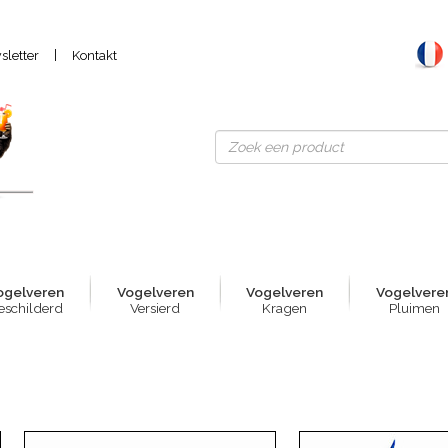
|
letter
Kontakt
ogelver
e
n
Vogelver
e
n
Vogelver
e
n
Vogelver
e
eschilderd
Versierd
Kragen
Pluimen