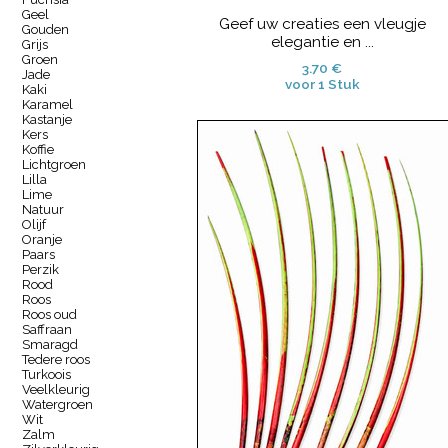
Geel
Geef uw creaties een vleugje
Gouden
elegantie en ...
Grijs
Groen
3.70 €
Jade
voor 1 Stuk
Kaki
Karamel
Kastanje
Kers
Koffie
Lichtgroen
Lilla
Lime
Natuur
Olijf
Oranje
Paars
Perzik
Rood
Roos
Roos oud
Saffraan
Smaragd
Tedere roos
Turkoois
Veelkleurig
Watergroen
Wit
Zalm