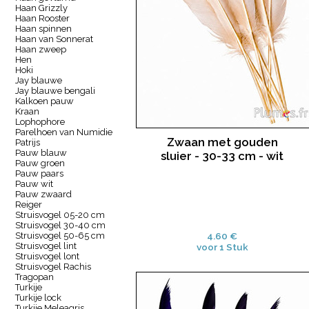
Haan Grizzly
Haan Rooster
Haan spinnen
Haan van Sonnerat
Haan zweep
Hen
Hoki
Jay blauwe
Jay blauwe bengali
Kalkoen pauw
Kraan
Lophophore
Parelhoen van Numidie
Zwaan met gouden
Patrijs
Pauw blauw
sluier - 30-33 cm - wit
Pauw groen
Pauw paars
Pauw wit
Pauw zwaard
Reiger
Struisvogel 05-20 cm
Struisvogel 30-40 cm
Struisvogel 50-65 cm
4.60 €
Struisvogel lint
voor 1 Stuk
Struisvogel lont
Struisvogel Rachis
Tragopan
Turkije
Turkije lock
Turkije Meleagris