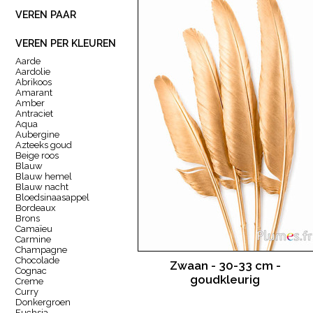
VEREN PAAR
VEREN PER KLEUREN
Aarde
Aardolie
Abrikoos
Amarant
Amber
Antraciet
Aqua
Aubergine
Azteeks goud
Beige roos
Blauw
Blauw hemel
Blauw nacht
Bloedsinaasappel
Bordeaux
Brons
Camaïeu
Carmine
Champagne
Chocolade
Zwaan - 30-33 cm -
Cognac
goudkleurig
Creme
Curry
Donkergroen
Fuchsia