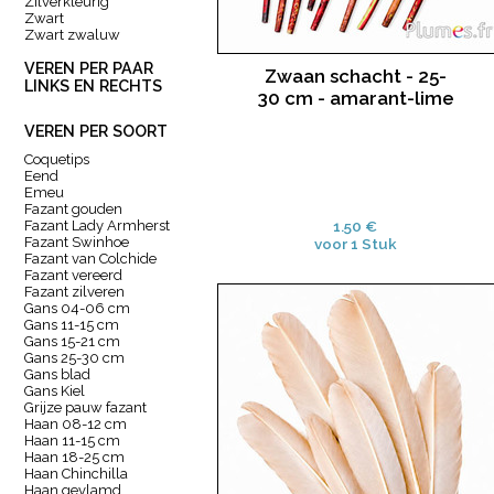
Zilverkleurig
Zwart
Zwart zwaluw
VEREN PER PAAR
Zwaan schacht - 25-
LINKS EN RECHTS
30 cm - amarant-lime
VEREN PER SOORT
Coquetips
Eend
Emeu
Fazant gouden
Fazant Lady Armherst
1.50 €
Fazant Swinhoe
voor 1 Stuk
Fazant van Colchide
Fazant vereerd
Fazant zilveren
Gans 04-06 cm
Gans 11-15 cm
Gans 15-21 cm
Gans 25-30 cm
Gans blad
Gans Kiel
Grijze pauw fazant
Haan 08-12 cm
Haan 11-15 cm
Haan 18-25 cm
Haan Chinchilla
Haan gevlamd