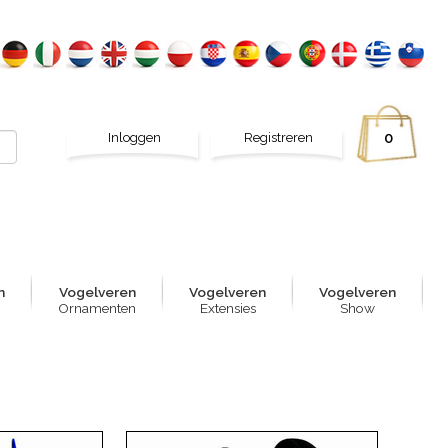
Inloggen
Registreren
0
n
Vogelver
e
n
Vogelver
e
n
Vogelver
e
n
Ornamenten
Extensies
Show