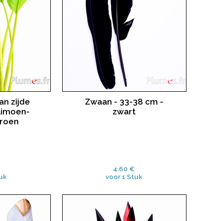
an zijde
Zwaan - 33-38 cm -
 limoen-
zwart
roen
4.60 €
uk
voor 1 Stuk