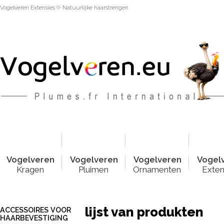
Vogelveren Extensies
Natuurlijke haarstrengen
Vogelver
e
n
Vogelver
e
n
Vogelver
e
n
Vogel
Kragen
Pluimen
Ornamenten
Exten
lijst van produkten
ACCESSOIRES VOOR
HAARBEVESTIGING