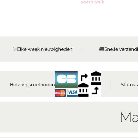
voor 1 Stuk
✨
🚚
Elke week nieuwigheden
Snelle verzend
Betalingsmethoden
Status 
Ma