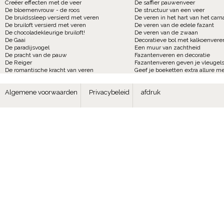
Creëer effecten met de veer
De saffier pauwenveer
De bloemenvrouw - de roos
De structuur van een veer
De bruidssleep versierd met veren
De veren in het hart van het carn
De bruiloft versierd met veren
De veren van de edele fazant
De chocoladekleurige bruiloft!
De veren van de zwaan
De Gaai
Decoratieve bol met kalkoenvere
De paradijsvogel
Een muur van zachtheid
De pracht van de pauw
Fazantenveren en decoratie
De Reiger
Fazantenveren geven je vleugels
De romantische kracht van veren
Geef je boeketten extra allure m
Algemene voorwaarden
Privacybeleid
afdruk