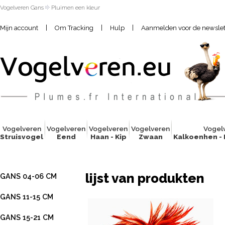
Vogelveren Gans
Pluimen een kleur
|
|
|
Mijn account
Om Tracking
Hulp
Aanmelden voor de newslet
Vogelver
e
n
Vogelver
e
n
Vogelver
e
n
Vogelver
e
n
Vogel
Struisvogel
Eend
Haan - Kip
Zwaan
Kalkoenhen -
lijst van produkten
GANS 04-06 CM
GANS 11-15 CM
GANS 15-21 CM