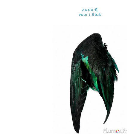
24.00 €
voor 1 Stuk