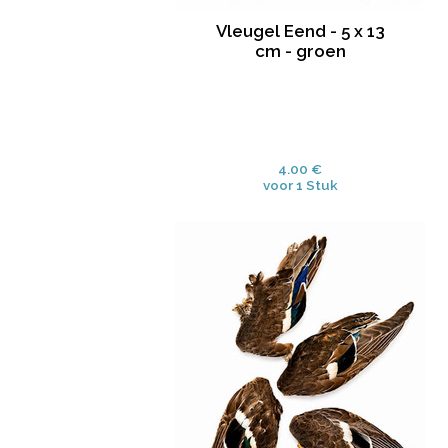
Vleugel Eend - 5 x 13
cm - groen
4.00 €
voor 1 Stuk