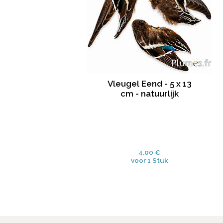
Vleugel Eend - 5 x 13
cm - natuurlijk
4.00 €
voor 1 Stuk