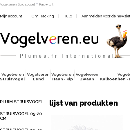
Vogelveren Struisvogel
Pauw wit
|
|
|
Mijn account
Om Tracking
Hulp
Aanmelden voor de newslet
Vogelver
e
n
Vogelver
e
n
Vogelver
e
n
Vogelver
e
n
Vogel
Struisvogel
Eend
Haan - Kip
Zwaan
Kalkoenhen -
lijst van produkten
PLUIM STRUISVOGEL
STRUISVOGEL 05-20
CM