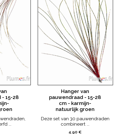
van
Hanger van
- 15-28
pauwendraad - 15-28
ijn-
cm - karmijn-
 groen
natuurlijk groen
uwendraden,
Deze set van 30 pauwendraden
fd ...
combineert ...
4.90 €