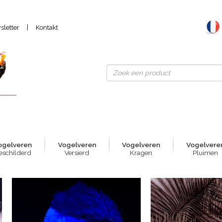
|
letter
Kontakt
ogelver
e
n
Vogelver
e
n
Vogelver
e
n
Vogelver
e
eschilderd
Versierd
Kragen
Pluimen