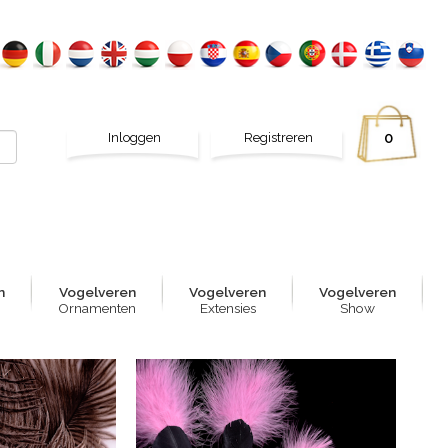
Inloggen
Registreren
0
n
Vogelver
e
n
Vogelver
e
n
Vogelver
e
n
Ornamenten
Extensies
Show