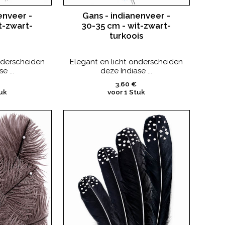
enveer -
Gans - indianenveer -
t-zwart-
30-35 cm - wit-zwart-
turkoois
nderscheiden
Elegant en licht onderscheiden
e ...
deze Indiase ...
3.60 €
uk
voor 1 Stuk