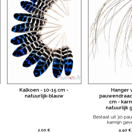
Kalkoen - 10-15 cm -
Hanger 
natuurlijk-blauw
pauwendraad 
cm - karm
natuurlijk
Bestaat uit 30 pa
karmijn gever
2.00 €
4.90 €