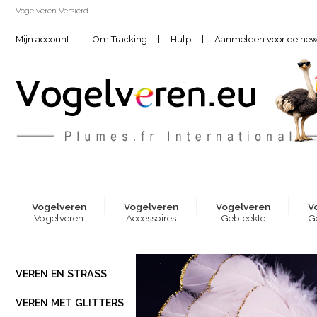
Vogelveren Versierd
|
|
|
Mijn account
Om Tracking
Hulp
Aanmelden voor de news
Vogelver
e
n
Vogelver
e
n
Vogelver
e
n
V
Vogelveren
Accessoires
Gebleekte
G
VEREN EN STRASS
VEREN MET GLITTERS