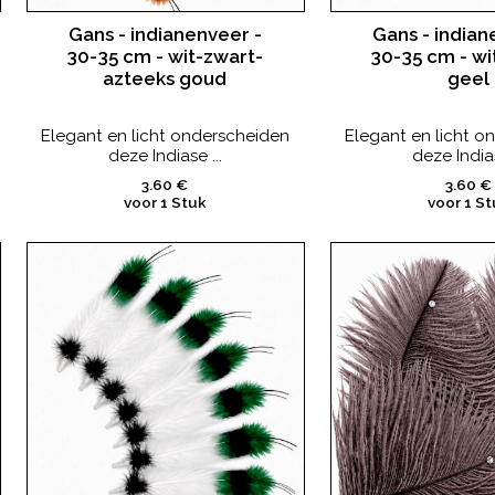
Gans - indianenveer -
Gans - indian
30-35 cm - wit-zwart-
30-35 cm - wi
azteeks goud
geel
Elegant en licht onderscheiden
Elegant en licht o
deze Indiase ...
deze Indias
3.60 €
3.60 €
voor 1 Stuk
voor 1 St