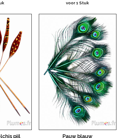
uk
voor 1 Stuk
chis pijl
Pauw blauw