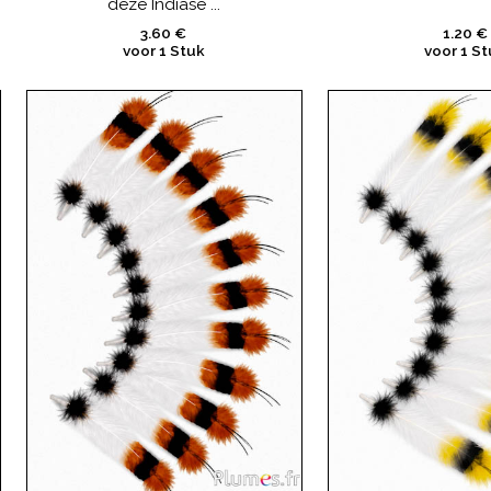
deze Indiase ...
3.60 €
1.20 €
voor 1 Stuk
voor 1 St