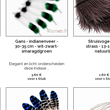
Gans - indianenveer -
Struisvoge
30-35 cm - wit-zwart-
strass - 13-
smaragdgroen
natuurli
Elegant en licht onderscheiden
deze Indiase ...
3.60 €
1.60 €
voor 1 Stuk
voor 1 St