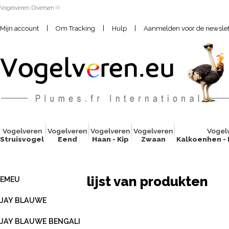
Vogelveren Diversen
|
|
|
Mijn account
Om Tracking
Hulp
Aanmelden voor de newslet
Vogelver
e
n
Vogelver
e
n
Vogelver
e
n
Vogelver
e
n
Vogel
Struisvogel
Eend
Haan - Kip
Zwaan
Kalkoenhen -
lijst van produkten
EMEU
JAY BLAUWE
JAY BLAUWE BENGALI