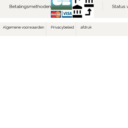
Betalingsmethoden
Status 
Algemene voorwaarden
Privacybeleid
afdruk